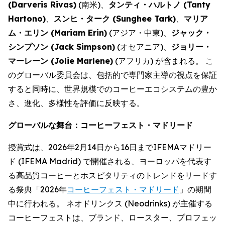
(
Darveris Rivas
)
(南米)、
タンティ・ハルトノ (
Tanty
Hartono
)
、
スンヒ・ターク (
Sunghee Tark
)
、
マリア
ム・エリン (
Mariam Erin
)
(アジア・中東)、
ジャック・
シンプソン (
Jack Simpson
)
(オセアニア)、
ジョリー・
マーレーン (
Jolie Marlene
)
(アフリカ) が含まれる。 こ
のグローバル委員会は、包括的で専門家主導の視点を保証
すると同時に、世界規模でのコーヒーエコシステムの豊か
さ、進化、多様性を評価に反映する。
グローバルな舞台：コーヒーフェスト・マドリード
授賞式は、2026年2月14日から16日までIFEMAマドリー
ド (IFEMA Madrid) で開催される、ヨーロッパを代表す
る高品質コーヒーとホスピタリティのトレンドをリードす
る祭典「2026年
コーヒーフェスト・マドリード
」の期間
中に行われる。 ネオドリンクス (Neodrinks) が主催する
コーヒーフェストは、ブランド、ロースター、プロフェッ