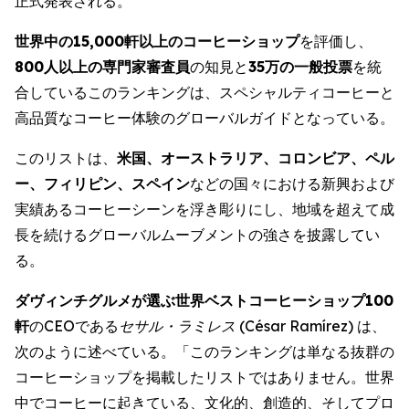
正式発表される。
世界中の
15,000
軒以上のコーヒーショップ
を評価し、
800
人以上の専門家審査員
の知見と
35万の一般投票
を統
合しているこのランキングは、スペシャルティコーヒーと
高品質なコーヒー体験のグローバルガイドとなっている。
このリストは、
米国、オーストラリア、コロンビア、ペル
ー、フィリピン、スペイン
などの国々における新興および
実績あるコーヒーシーンを浮き彫りにし、地域を超えて成
長を続けるグローバルムーブメントの強さを披露してい
る。
ダヴィンチグルメが選ぶ世界ベストコーヒーショップ
100
軒
のCEOである
セサル・ラミレス (
César Ramírez
)
は、
次のように述べている。「このランキングは単なる抜群の
コーヒーショップを掲載したリストではありません。世界
中でコーヒーに起きている、文化的、創造的、そしてプロ