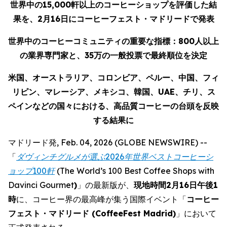
世界中の
15,000
軒以上のコーヒーショップを評価した結
果を、
2月16
日にコーヒーフェスト・マドリードで発表
世界中のコーヒーコミュニティの重要な指標：
800
人以上
の業界専門家と、
35
万の一般投票で最終順位を決定
米国、オーストラリア、コロンビア、ペルー、中国、フィ
リピン、マレーシア、メキシコ、韓国、
UAE
、チリ、ス
ペインなどの国々における、高品質コーヒーの台頭を反映
する結果に
マドリード発, Feb. 04, 2026 (GLOBE NEWSWIRE) --
「
ダヴィンチグルメが選ぶ
2026
年世界ベストコーヒーシ
ョップ
100
軒
(
The World’s 100 Best Coffee Shops with
Davinci Gourmet
)
」の最新版が、
現地時間
2
月
16
日午後1
時
に、コーヒー界の最高峰が集う国際イベント「
コーヒー
フェスト・マドリード (
CoffeeFest Madrid
)
」において