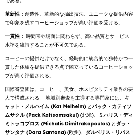
である。
革新性：
創造性、革新的な抽出技法、ユニークな提供内容
で印象を残すコーヒーショップが高い評価を受ける。
一貫性：
時間帯や場面に関わらず、高い品質とサービス
水準を維持することが不可欠である。
コーヒーの提供だけでなく、経時的に統合的で独特かつ一
貫した体験を提供できる点で際立っているコーヒーショッ
プが高く評価される。
国際審査団は、コーヒー、美食、ホスピタリティ業界の要
人で構成される。 地域別審査を主導する専門家には、
キ
ャット・メルハイム (
Kat Melheim
)
と
パック・カティソ
ムサクル (
Pack Katisomsakul
)
(北米)、
ミハリス・ディ
ミトラコプロス (
Michalis
Dimitrakopoulos
)
と
ダラ・
サンタナ (
Dara Santana
)
(欧州)、
ダルベリス・リバス