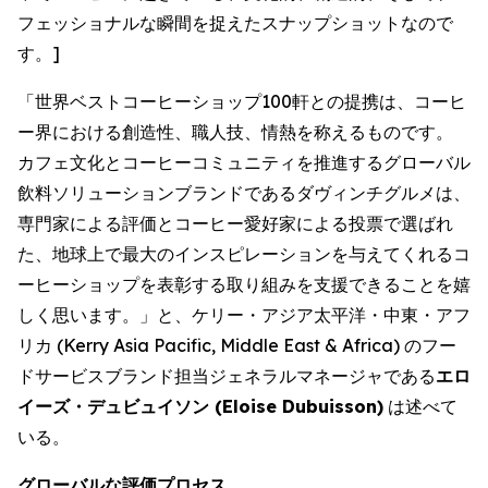
フェッショナルな瞬間を捉えたスナップショットなので
す。]
「世界ベストコーヒーショップ100軒との提携は、コーヒ
ー界における創造性、職人技、情熱を称えるものです。
カフェ文化とコーヒーコミュニティを推進するグローバル
飲料ソリューションブランドであるダヴィンチグルメは、
専門家による評価とコーヒー愛好家による投票で選ばれ
た、地球上で最大のインスピレーションを与えてくれるコ
ーヒーショップを表彰する取り組みを支援できることを嬉
しく思います。」と、ケリー・アジア太平洋・中東・アフ
リカ (Kerry Asia Pacific, Middle East & Africa) のフー
ドサービスブランド担当ジェネラルマネージャである
エロ
イーズ・デュビュイソン (
Eloise Dubuisson
)
は述べて
いる。
グローバルな評価プロセス