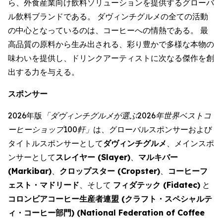
ら、外食産業向け飲料ソリューションを提供するグローバ
ル飲料ブランドである。 ダヴィンチグルメの全ての活動
の中心となっているのは、コーヒーへの情熱である。 最
高品質の原料から生み出される、彩り豊かで多様な本物の
味わいを提供し、ドリンクアーティストに次なる傑作を創
出する力を与える。
スポンサー
2026年版
「ダヴィンチグルメが選ぶ2026年世界ベストコ
ーヒーショップ
100
軒」
は、グローバルスポンサーおよび
タイトルスポンサーとして
ダヴィンチグルメ
、メインスポ
ンサーとして
スレイヤー (
Slayer
)
、
マルキバー
(
Markibar
)
、
クロップスター (
Cropster
)
、
コーヒーフ
ェスト・マドリード
、そして
フィダテック (
Fidatec
)
と
コロンビアコーヒー生産者連盟 (クラフト・スペシャルテ
ィ・コーヒー部門) (
National Federation of Coffee